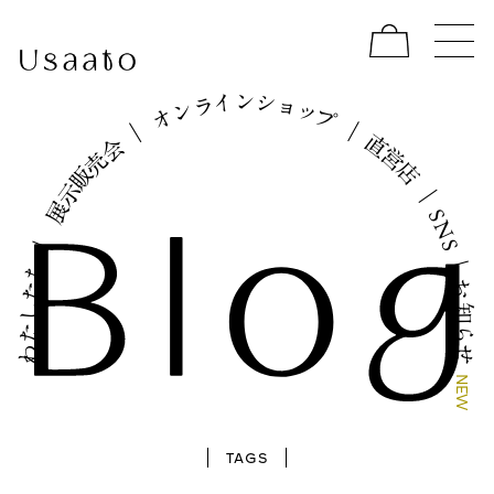
イ
シ
ン
ョ
ラ
ッ
ン
プ
オ
｜
｜
直
会
営
売
店
販
示
｜
展
S
N
｜
S
｜
ち
お
た
し
知
た
ら
わ
せ
N
E
W
TAGS