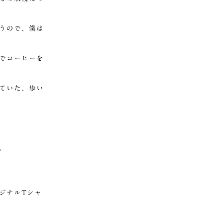
うので、僕は
でコーヒーを
ていた、歩い
。
ジナルTシャ