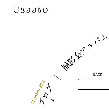
バ
ル
ア
会
影
撮
｜
BACK
328
グ
r
e
ロ
b
m
u
ブ
N