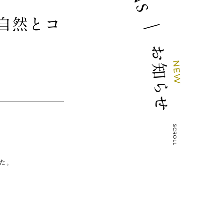
S
自然とコ
｜
お
N
知
E
W
ら
せ
。
た。