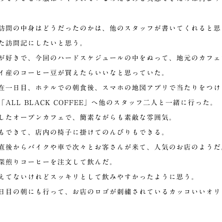
訪問の中身はどうだったのかは、他のスタッフが書いてくれると思
た訪問記にしたいと思う。
が好きで、今回のハードスケジュールの中をぬって、地元のカフェ
イ産のコーヒー豆が買えたらいいなと思っていた。
在一日目、ホテルでの朝食後、スマホの地図アプリで当たりをつけ
ALL BLACK COFFEE」へ他のスタッフ二人と一緒に行った。
したオープンカフェで、簡素ながらも素敵な雰囲気。
もできて、店内の椅子に掛けてのんびりもできる。
直後からバイクや車で次々とお客さんが来て、人気のお店のようだ
深煎りコーヒーを注文して飲んだ。
えてないけれどスッキリとして飲みやすかったように思う。
日目の朝にも行って、お店のロゴが刺繍されているカッコいいオリ