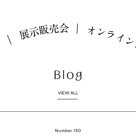
会
売
｜
販
オ
示
ン
展
ラ
イ
｜
ム
VIEW ALL
Number 150