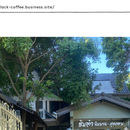
black-coffee.business.site/