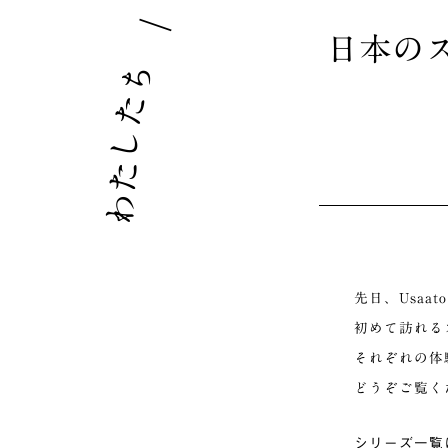
｜
日本の
ち
た
し
た
わ
先日、Usa
初めて訪れる
それぞれの体
どうぞご覧く
シリーズ一覧