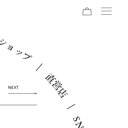
ン
シ
ョ
ッ
プ
｜
直
営
NEXT
店
｜
S
N