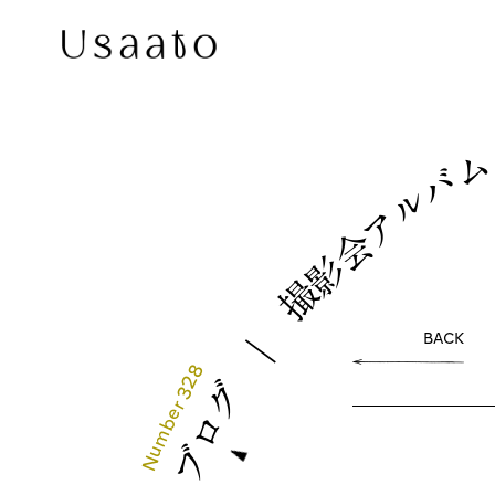
バ
ル
ア
会
影
撮
｜
BACK
328
グ
r
e
ロ
b
m
u
ブ
N