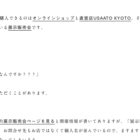
オンラインショップ
直営店
USAATO KYOTO
服を購入できるのは
と
、
展示販売会
いる
です。
なんですか？？？」
ただくことがあります。
の展示販売会ページを見る
と開催情報が書いてありますが、「展示
、お問合せ先もお店ではなくて個人名が並んでいるので、ますます
なってしまいそう。