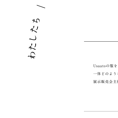
｜
ち
た
し
た
わ
Usaato
一体どのよう
展示販売会主