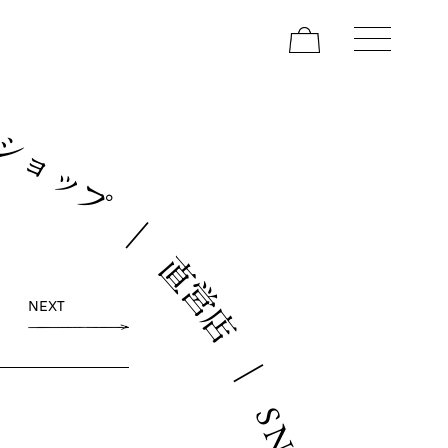
ン
シ
ョ
ッ
プ
｜
直
営
NEXT
店
｜
S
N