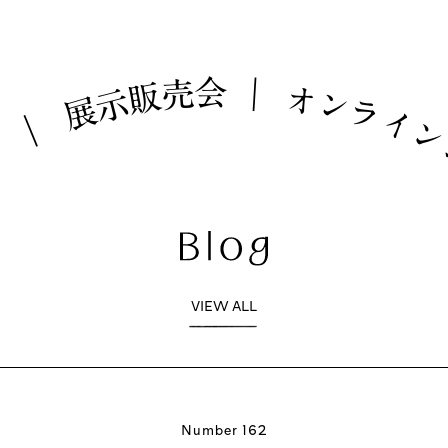
会
売
｜
販
オ
示
ン
展
ラ
イ
｜
ム
VIEW ALL
Number 162