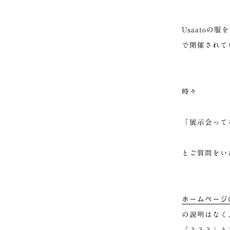
Usaatoの
で開催されて
時々
「展示会って
とご質問をい
ホームページ
の説明はなく
「？？？」
と