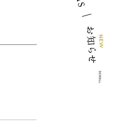
S
｜
お
N
知
E
W
ら
せ