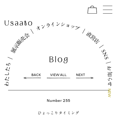
イ
シ
ン
ョ
ラ
ッ
ン
プ
オ
｜
｜
直
会
営
売
店
販
示
｜
展
S
N
｜
S
｜
ち
お
た
し
知
BACK
VIEW ALL
NEXT
た
ら
わ
せ
N
E
W
Number 255
ひょっこりタイミング