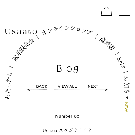
イ
シ
ン
ョ
ラ
ッ
ン
プ
オ
｜
｜
直
会
営
売
店
販
示
｜
展
S
N
｜
S
｜
ち
お
た
し
知
BACK
VIEW ALL
NEXT
た
ら
わ
せ
N
E
W
Number 65
Usaatoスタジオ？？？