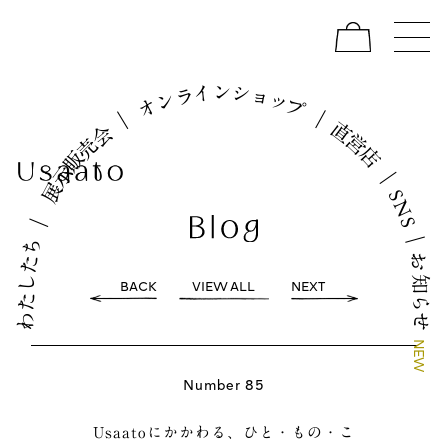
イ
シ
ン
ョ
ラ
ッ
ン
プ
オ
｜
｜
直
会
営
売
店
販
示
｜
展
S
N
｜
S
｜
ち
お
た
し
知
BACK
VIEW ALL
NEXT
た
ら
わ
せ
N
E
W
Number 85
Usaatoにかかわる、ひと・もの・こ