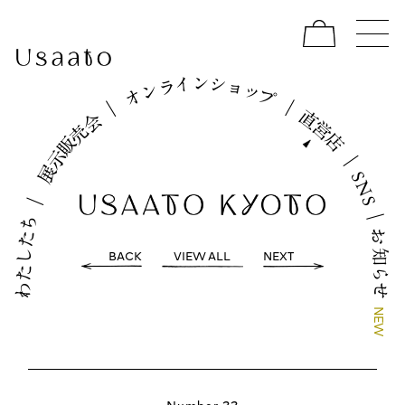
イ
シ
ン
ョ
ラ
ッ
ン
プ
オ
｜
｜
直
会
営
売
店
販
示
｜
展
S
N
｜
S
｜
ち
お
た
し
BACK
VIEW ALL
NEXT
知
た
ら
わ
せ
N
E
W