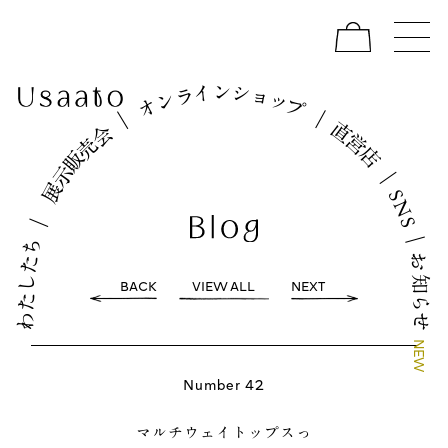
イ
シ
ン
ョ
ラ
ッ
ン
プ
オ
｜
｜
直
会
営
売
店
販
示
｜
展
S
N
｜
S
｜
ち
お
た
し
知
BACK
VIEW ALL
NEXT
た
ら
わ
せ
N
E
W
Number 42
マルチウェイトップスっ