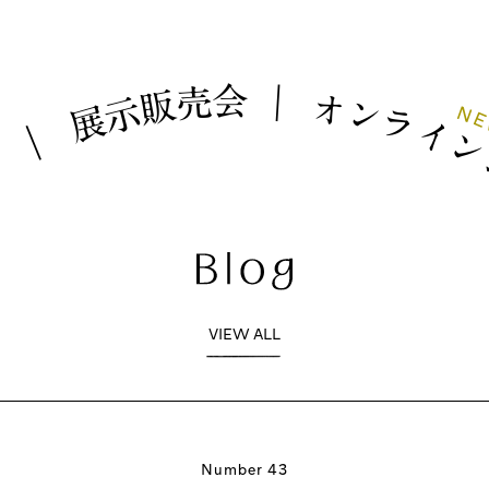
会
売
｜
販
オ
示
ン
N
展
ラ
イ
｜
ム
VIEW ALL
Number 43