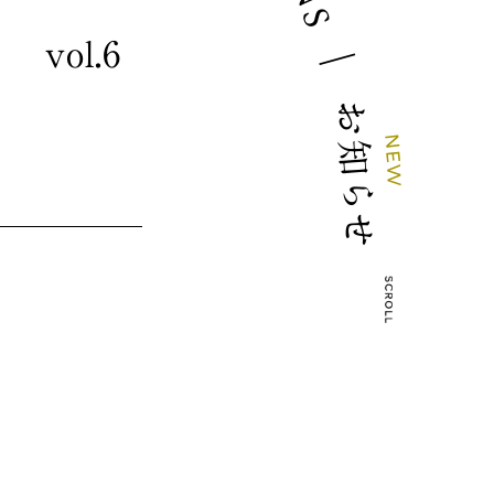
S
vol.6
｜
お
N
知
E
W
ら
せ