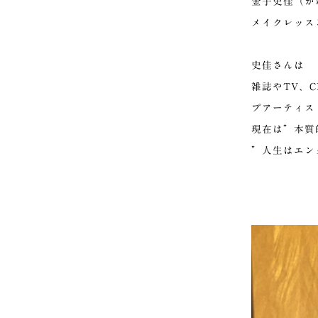
金子史佳（か
メイクレッス
史佳さんは
雑誌やTV、
プアーティス
現在は”本質
”人生はエン