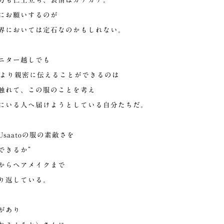
方も仁王立ち、表情はガチガチ。
にお願いするのが
界においては定石なのかもしれない。
ニター越しでも
服をより親密に伝えることができるのは
触れて、この服のことを考え
にいる人へ届けようとしている自分たちだ。
saatoの服の素敵さを
できるか”
からヘアメイクまで
り返している。
があり