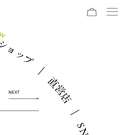
E
W
ン
シ
ョ
ッ
プ
｜
直
営
NEXT
店
｜
S
N