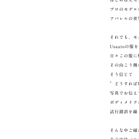
はじめは立ち
プロのモデル
アパレルの世
それでも、モ
Usaatoの
日々この服に
その向こう側
そう信じて
”どうすればU
写真でお伝え
ボディメイク
試行錯誤を繰
そんな中ご縁