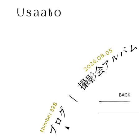
バ
05
.
ル
08
.
ア
2026
会
影
撮
｜
BACK
328
グ
r
e
ロ
b
m
u
ブ
N