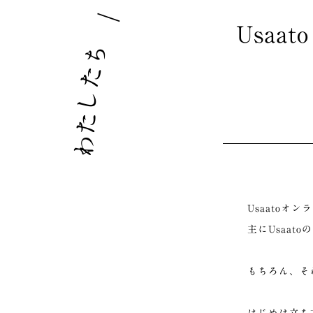
｜
Usaa
ち
た
し
た
わ
Usaatoオ
主にUsaat
もちろん、そ