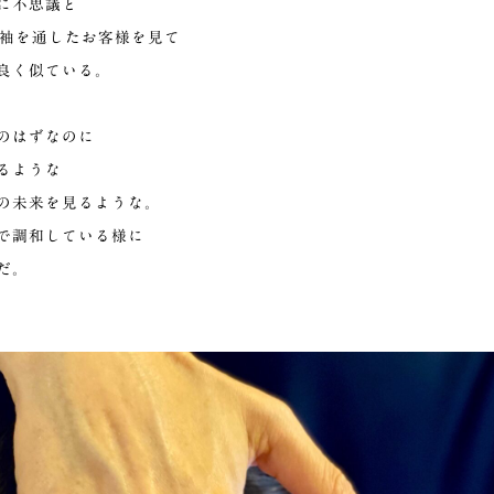
に不思議と
服に袖を通したお客様を見て
良く似ている。
のはずなのに
るような
の未来を見るような。
で調和している様に
だ。