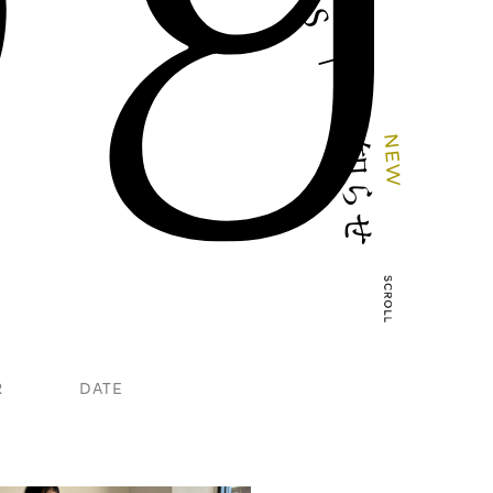
S
｜
お
N
知
E
W
ら
せ
R
DATE