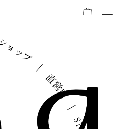
ン
シ
ョ
ッ
プ
｜
直
営
店
｜
S
N