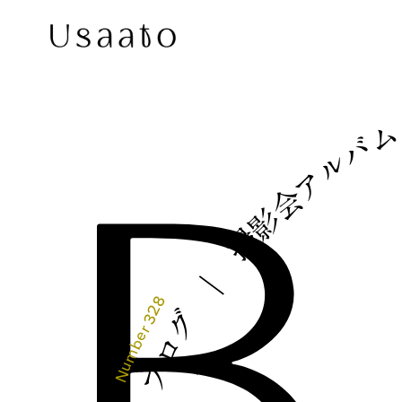
バ
ル
ア
会
影
撮
｜
328
グ
r
e
ロ
b
m
u
ブ
N