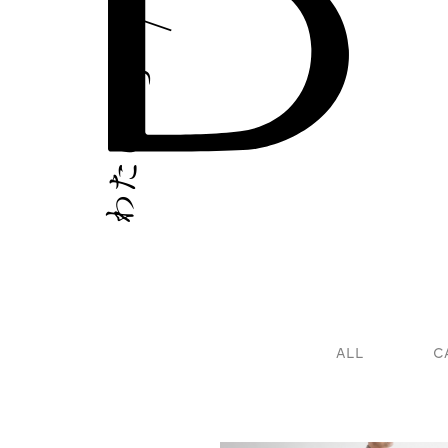
｜
ち
た
し
た
わ
ALL
C