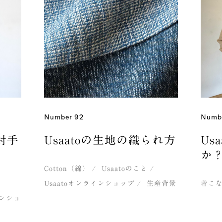
Number 92
Numbe
Usaatoの生地の織られ方
Us
／射手
か
Cotton（綿）
Usaatoのこと
Usaatoオンラインショップ
生産背景
着こ
インショ