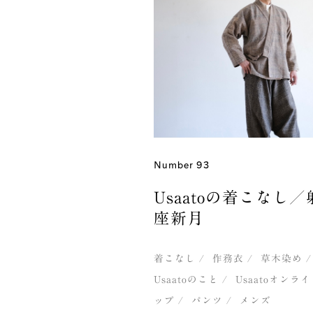
Number 93
Usaatoの着こなし
座新月
着こなし
作務衣
草木染め
Usaatoのこと
Usaatoオンラ
ップ
パンツ
メンズ