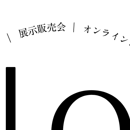
会
売
｜
販
オ
示
ン
展
ラ
イ
｜
ム