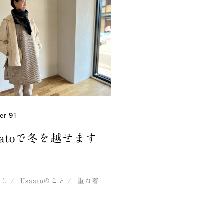
r 91
aatoで冬を越せます
？
なし
Usaatoのこと
重ね着