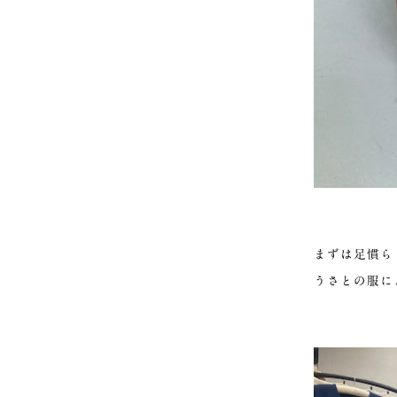
まずは足慣ら
うさとの服に