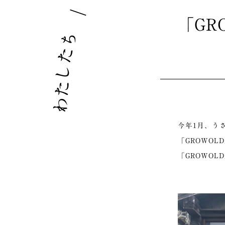
｜
「GR
ち
た
し
た
わ
今年1月、う
「GROWO
「GROWO