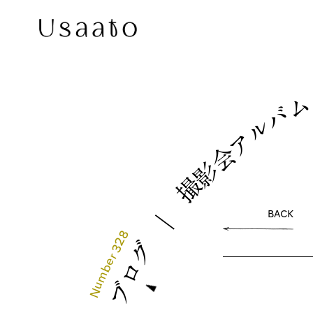
バ
ル
ア
会
影
撮
｜
BACK
328
グ
r
e
ロ
b
m
u
ブ
N