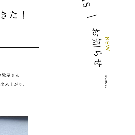
S
てきた！
｜
お
N
知
E
W
ら
せ
の靴屋さん
く出来上がり、