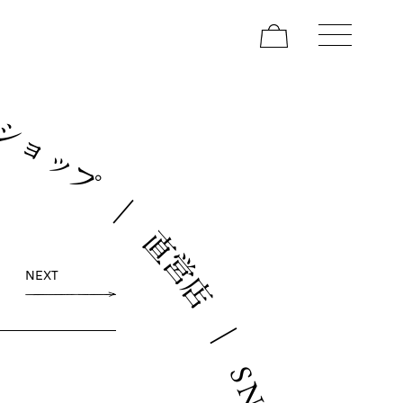
ン
シ
ョ
ッ
プ
｜
直
営
NEXT
店
｜
S
N