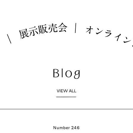
会
売
｜
販
オ
示
ン
展
ラ
イ
｜
ム
VIEW ALL
Number 246