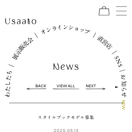
イ
シ
ン
ョ
ラ
ッ
ン
プ
オ
｜
｜
直
会
営
売
店
販
示
｜
展
S
N
｜
S
｜
ち
お
た
し
知
BACK
VIEW ALL
NEXT
た
ら
わ
せ
N
E
W
スタイルブックモデル募集
2025.05.13