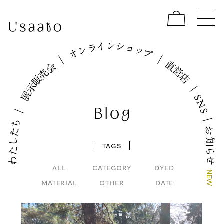
イ
シ
ン
ョ
ラ
ッ
ン
プ
オ
｜
｜
直
会
営
売
店
販
示
｜
展
S
N
｜
S
｜
ち
お
た
し
知
TAGS
た
ら
わ
せ
ALL
CATEGORY
DYED
N
E
MATERIAL
OTHER
DATE
W