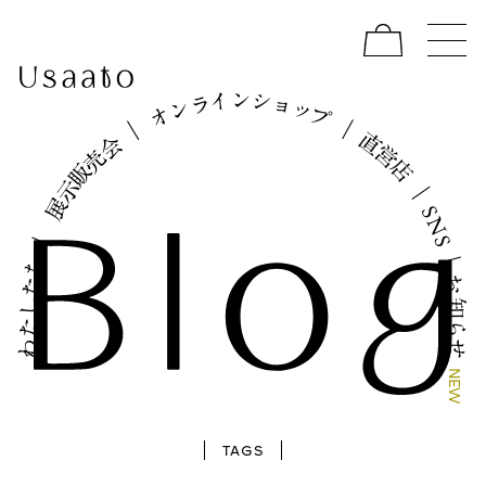
イ
シ
ン
ョ
ラ
ッ
ン
プ
オ
｜
｜
直
会
営
売
店
販
示
｜
展
S
N
｜
S
｜
ち
お
た
し
知
た
ら
わ
せ
N
E
W
TAGS