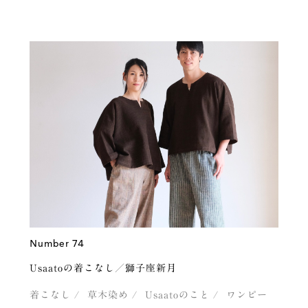
Number 74
Usaatoの着こなし／獅子座新月
着こなし
草木染め
Usaatoのこと
ワンピー