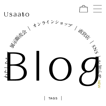
イ
シ
ン
ョ
ラ
ッ
ン
プ
オ
｜
｜
直
会
営
売
店
販
示
｜
展
S
N
｜
S
｜
ち
お
た
し
知
た
ら
わ
せ
N
E
W
TAGS