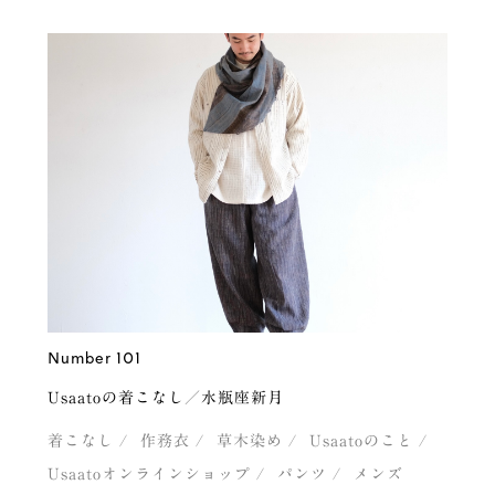
Number 101
Usaatoの着こなし／水瓶座新月
着こなし
作務衣
草木染め
Usaatoのこと
Usaatoオンラインショップ
パンツ
メンズ