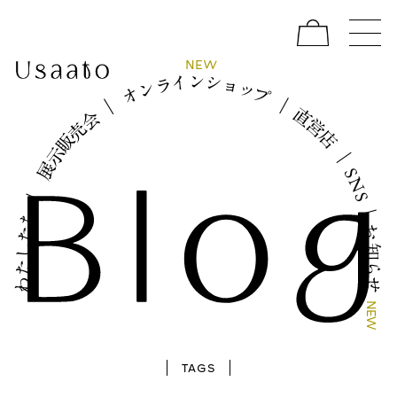
W
N
E
イ
シ
ン
ョ
ラ
ッ
ン
プ
オ
｜
｜
直
会
営
売
店
販
示
｜
展
S
N
｜
S
｜
ち
お
た
し
知
た
ら
わ
せ
N
E
W
TAGS