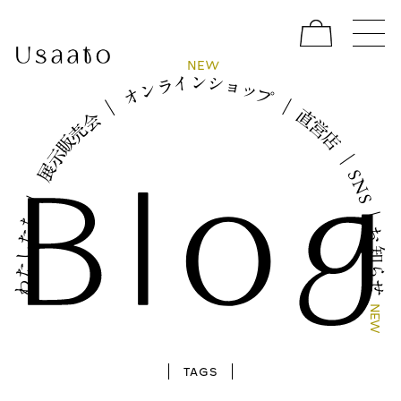
W
N
E
イ
シ
ン
ョ
ラ
ッ
ン
プ
オ
｜
｜
直
会
営
売
店
販
示
｜
展
S
N
｜
S
｜
ち
お
た
し
知
た
ら
わ
せ
N
E
W
TAGS