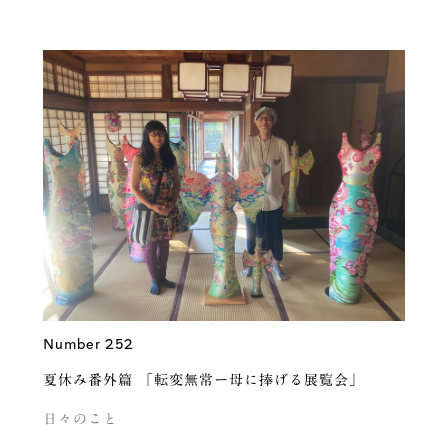
Number 252
夏休み番外篇 「転変無常ー母に捧げる展覧会」
日々のこと